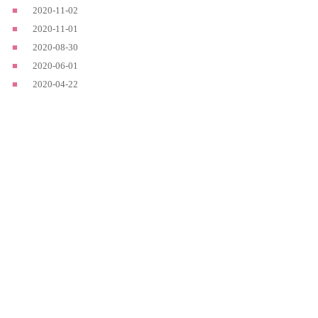
■
2020-11-02
中休みのお知らせ
■
2020-11-01
営業日のお知らせ
■
2020-08-30
千歳店お盆休み・Bar Ta KOHAKU3周年イベントのお
■
2020-06-01
中休みのお知らせ
■
2020-04-22
営業時間のお知らせ😊
前の5件